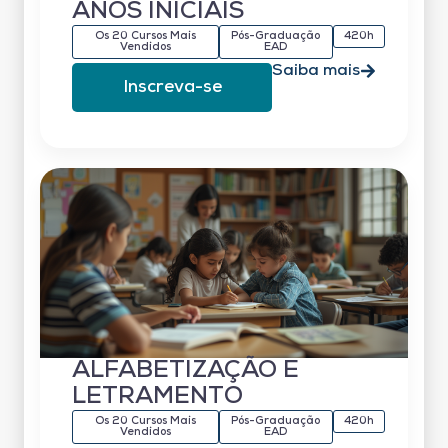
ANOS INICIAIS
Os 20 Cursos Mais
Pós-Graduação
420h
Vendidos
EAD
Saiba mais
Inscreva-se
ALFABETIZAÇÃO E
LETRAMENTO
Os 20 Cursos Mais
Pós-Graduação
420h
Vendidos
EAD