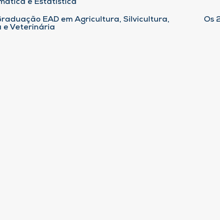
ática e Estatística
raduação EAD em Agricultura, Silvicultura,
Os 
 e Veterinária