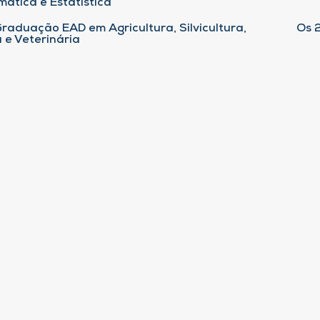
ática e Estatística
raduação EAD em Agricultura, Silvicultura,
Os 
 e Veterinária