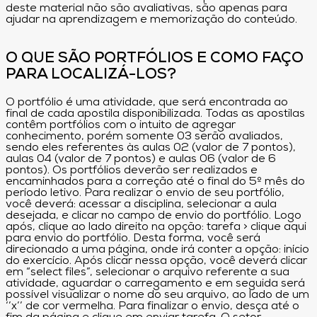
deste material não são avaliativas, são apenas para
ajudar na aprendizagem e memorização do conteúdo.
O QUE SÃO PORTFÓLIOS E COMO FAÇO
PARA LOCALIZÁ-LOS?
O portfólio é uma atividade, que será encontrada ao
final de cada apostila disponibilizada. Todas as apostilas
contêm portfólios com o intuito de agregar
conhecimento, porém somente 03 serão avaliados,
sendo eles referentes às aulas 02 (valor de 7 pontos),
aulas 04 (valor de 7 pontos) e aulas 06 (valor de 6
pontos). Os portfólios deverão ser realizados e
encaminhados para a correção até o final do 5º mês do
período letivo. Para realizar o envio de seu portfólio,
você deverá: acessar a disciplina, selecionar a aula
desejada, e clicar no campo de envio do portfólio. Logo
após, clique ao lado direito na opção: tarefa > clique aqui
para envio do portfólio. Desta forma, você será
direcionado a uma página, onde irá conter a opção: início
do exercício. Após clicar nessa opção, você deverá clicar
em “select files”, selecionar o arquivo referente a sua
atividade, aguardar o carregamento e em seguida será
possível visualizar o nome do seu arquivo, ao lado de um
‘’x’’ de cor vermelha. Para finalizar o envio, desça até o