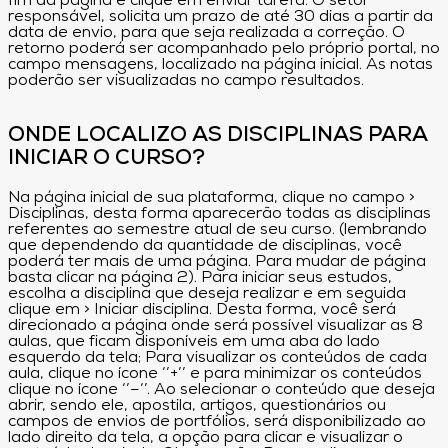
fim da página e clique em enviar tarefa. O setor
responsável, solicita um prazo de até 30 dias a partir da
data de envio, para que seja realizada a correção. O
retorno poderá ser acompanhado pelo próprio portal, no
campo mensagens, localizado na página inicial. As notas
poderão ser visualizadas no campo resultados.
ONDE LOCALIZO AS DISCIPLINAS PARA
INICIAR O CURSO?
Na página inicial de sua plataforma, clique no campo >
Disciplinas, desta forma aparecerão todas as disciplinas
referentes ao semestre atual de seu curso. (lembrando
que dependendo da quantidade de disciplinas, você
poderá ter mais de uma página. Para mudar de página
basta clicar na página 2). Para iniciar seus estudos,
escolha a disciplina que deseja realizar e em seguida
clique em > Iniciar disciplina. Desta forma, você será
direcionado a página onde será possível visualizar as 8
aulas, que ficam disponíveis em uma aba do lado
esquerdo da tela; Para visualizar os conteúdos de cada
aula, clique no ícone ‘’+’’ e para minimizar os conteúdos
clique no ícone ‘’–‘’. Ao selecionar o conteúdo que deseja
abrir, sendo ele, apostila, artigos, questionários ou
campos de envios de portfólios, será disponibilizado ao
lado direito da tela, a opção para clicar e visualizar o