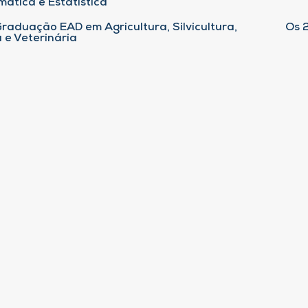
ática e Estatística
raduação EAD em Agricultura, Silvicultura,
Os 
 e Veterinária