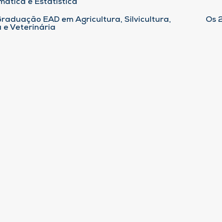
ática e Estatística
raduação EAD em Agricultura, Silvicultura,
Os 
 e Veterinária