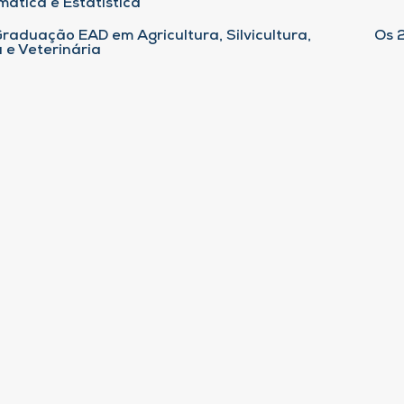
ática e Estatística
raduação EAD em Agricultura, Silvicultura,
Os 
 e Veterinária