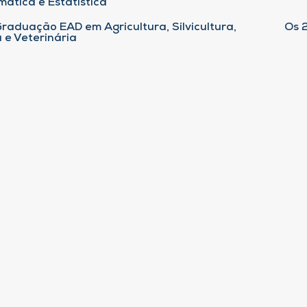
ática e Estatística
raduação EAD em Agricultura, Silvicultura,
Os 
 e Veterinária