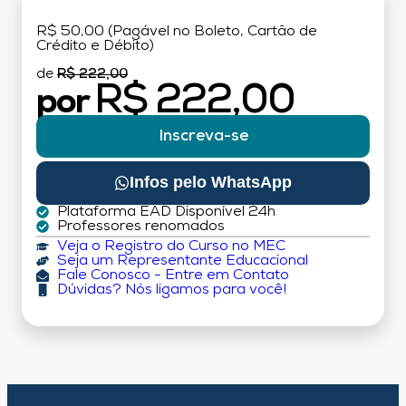
R$ 50,00 (Pagável no Boleto, Cartão de
Crédito e Débito)
de
R$ 222,00
R$ 222,00
por
Inscreva-se
Infos pelo WhatsApp
Plataforma EAD Disponível 24h
Professores renomados
Veja o Registro do Curso no MEC
Seja um Representante Educacional
Fale Conosco - Entre em Contato
Dúvidas? Nós ligamos para você!