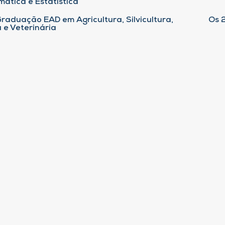
ática e Estatística
raduação EAD em Agricultura, Silvicultura,
Os 
 e Veterinária