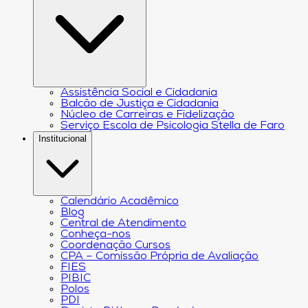
Assistência Social e Cidadania
Balcão de Justiça e Cidadania
Núcleo de Carreiras e Fidelização
Serviço Escola de Psicologia Stella de Faro
Institucional
Calendário Acadêmico
Blog
Central de Atendimento
Conheça-nos
Coordenação Cursos
CPA – Comissão Própria de Avaliação
FIES
PIBIC
Polos
PDI