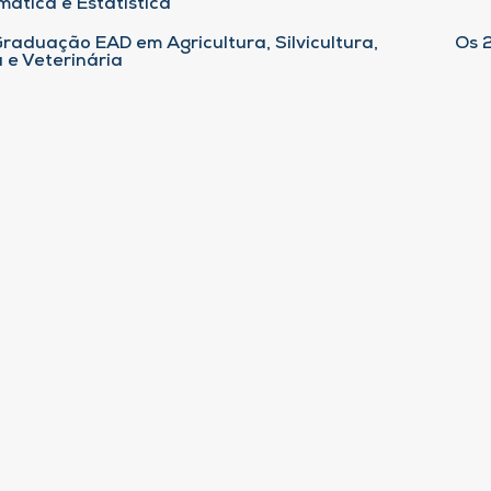
ática e Estatística
raduação EAD em Agricultura, Silvicultura,
Os 
 e Veterinária