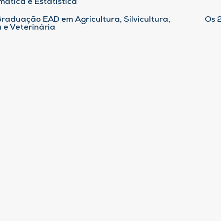
ática e Estatística
raduação EAD em Agricultura, Silvicultura,
Os 
 e Veterinária