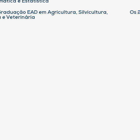
ática e Estatística
raduação EAD em Agricultura, Silvicultura,
Os 
 e Veterinária