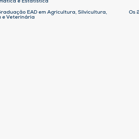
ática e Estatística
raduação EAD em Agricultura, Silvicultura,
Os 
 e Veterinária