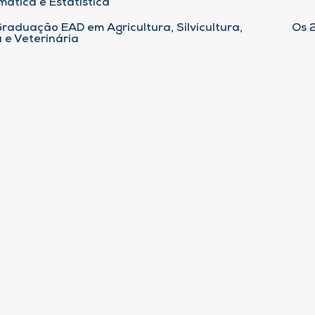
ática e Estatística
raduação EAD em Agricultura, Silvicultura,
Os 
 e Veterinária