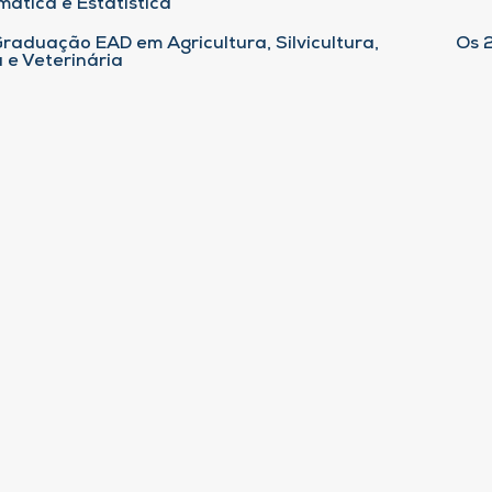
ática e Estatística
raduação EAD em Agricultura, Silvicultura,
Os 
 e Veterinária