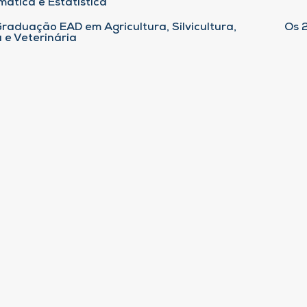
ática e Estatística
raduação EAD em Agricultura, Silvicultura,
Os 
 e Veterinária