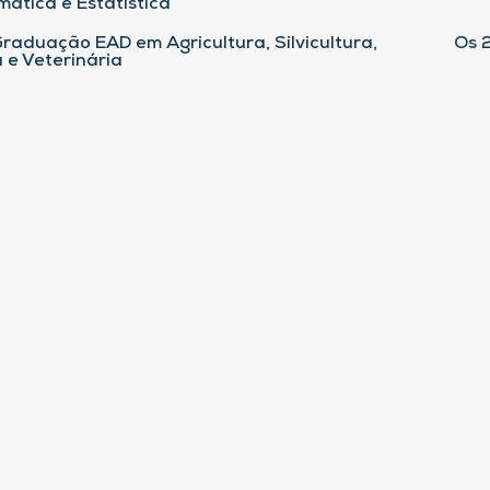
ática e Estatística
raduação EAD em Agricultura, Silvicultura,
Os 
 e Veterinária