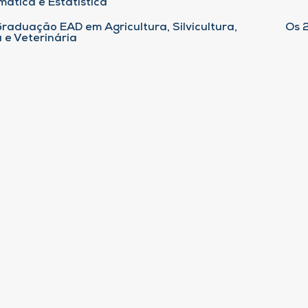
ática e Estatística
raduação EAD em Agricultura, Silvicultura,
Os 
 e Veterinária