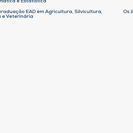
ática e Estatística
raduação EAD em Agricultura, Silvicultura,
Os 
 e Veterinária