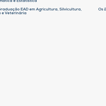
ática e Estatística
raduação EAD em Agricultura, Silvicultura,
Os 
 e Veterinária