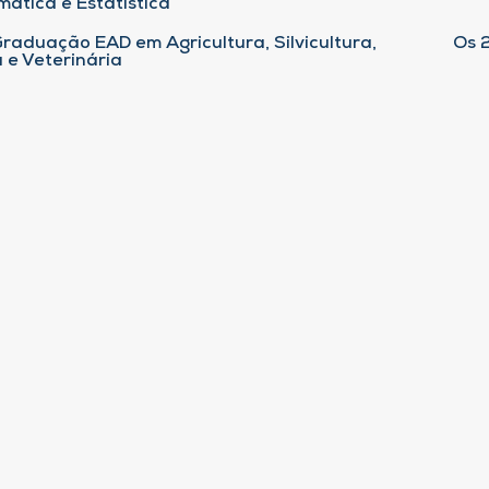
ática e Estatística
raduação EAD em Agricultura, Silvicultura,
Os 
 e Veterinária