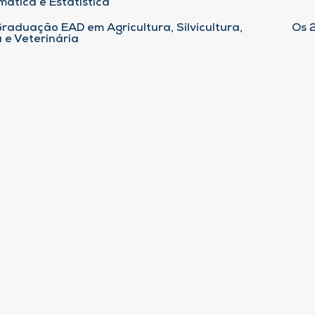
ática e Estatística
raduação EAD em Agricultura, Silvicultura,
Os 
 e Veterinária