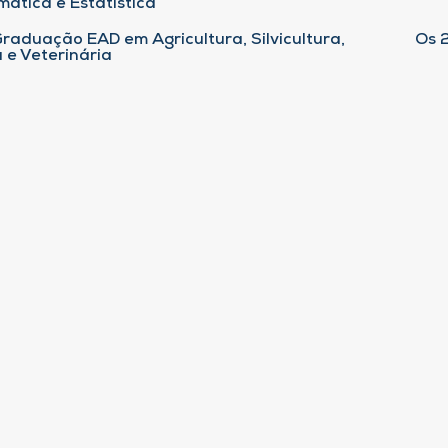
ática e Estatística
raduação EAD em Agricultura, Silvicultura,
Os 
 e Veterinária