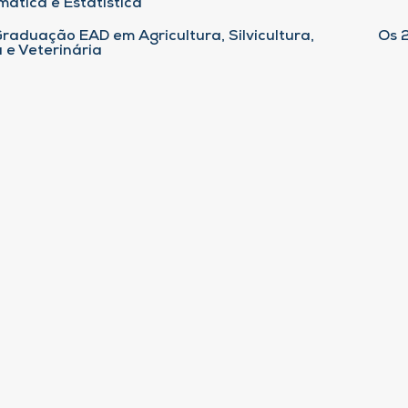
ática e Estatística
raduação EAD em Agricultura, Silvicultura,
Os 
 e Veterinária