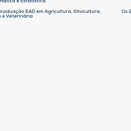
ática e Estatística
raduação EAD em Agricultura, Silvicultura,
Os 
 e Veterinária