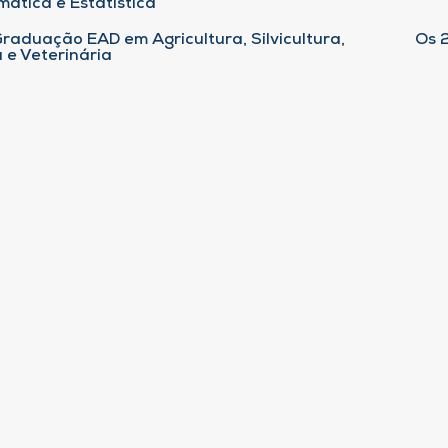
ática e Estatística
raduação EAD em Agricultura, Silvicultura,
Os 
 e Veterinária