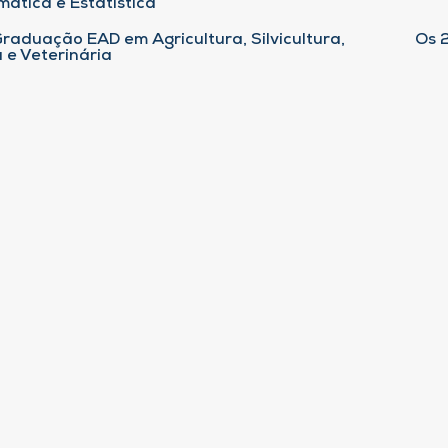
ática e Estatística
raduação EAD em Agricultura, Silvicultura,
Os 
 e Veterinária