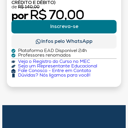
CRÉDITO E DÉBITO)
de
R$ 140,00
R$ 70,00
por
Inscreva-se
Infos pelo WhatsApp
Plataforma EAD Disponível 24h
Professores renomados
Veja o Registro do Curso no MEC
Seja um Representante Educacional
Fale Conosco - Entre em Contato
Dúvidas? Nós ligamos para você!