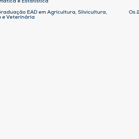
ática e Estatística
raduação EAD em Agricultura, Silvicultura,
Os 
 e Veterinária