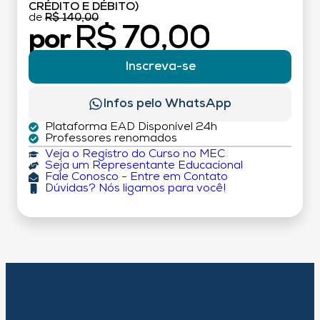
CRÉDITO E DÉBITO)
de
R$ 140,00
R$ 70,00
por
Inscreva-se
Infos pelo WhatsApp
Plataforma EAD Disponível 24h
Professores renomados
Veja o Registro do Curso no MEC
Seja um Representante Educacional
Fale Conosco - Entre em Contato
Dúvidas? Nós ligamos para você!