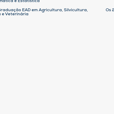
ática e Estatística
raduação EAD em Agricultura, Silvicultura,
Os 
 e Veterinária