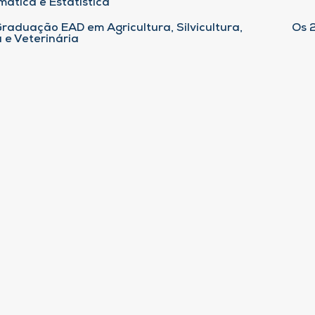
ática e Estatística
raduação EAD em Agricultura, Silvicultura,
Os 
 e Veterinária