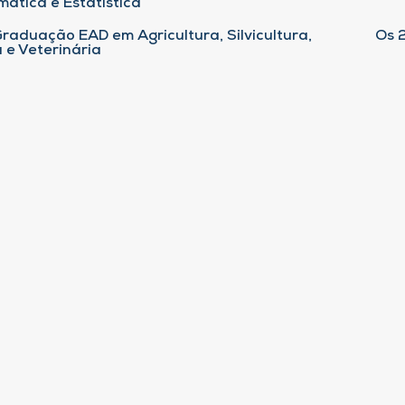
ática e Estatística
raduação EAD em Agricultura, Silvicultura,
Os 
 e Veterinária