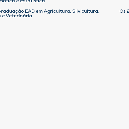
ática e Estatística
raduação EAD em Agricultura, Silvicultura,
Os 
 e Veterinária